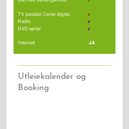
TV parabol Canal digital
v
Radio
v
DVD spiler
v
Internett
JA
Utleiekalender og
Booking