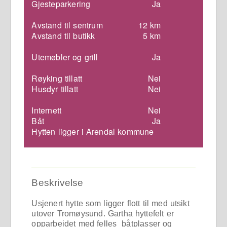
Gjesteparkering
Ja
Avstand til sentrum
12 km
Avstand til butikk
5 km
Utemøbler og grill
Ja
Røyking tillatt
Nei
Husdyr tillatt
Nei
Internett
Nei
Båt
Ja
Hytten ligger i Arendal kommune
Beskrivelse
Usjenert hytte som ligger flott til med utsikt
utover Tromøysund. Gartha hyttefelt er
opparbeidet med felles båtplasser og