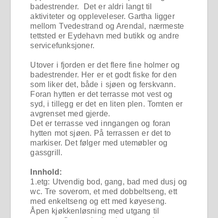
badestrender. Det er aldri langt til
aktiviteter og oppleveleser. Gartha ligger
mellom Tvedestrand og Arendal, nærmeste
tettsted er Eydehavn med butikk og andre
servicefunksjoner.
Utover i fjorden er det flere fine holmer og
badestrender. Her er et godt fiske for den
som liker det, både i sjøen og ferskvann.
Foran hytten er det terrasse mot vest og
syd, i tillegg er det en liten plen. Tomten er
avgrenset med gjerde.
Det er terrasse ved inngangen og foran
hytten mot sjøen. På terrassen er det to
markiser. Det følger med utemøbler og
gassgrill.
Innhold:
1.etg: Utvendig bod, gang, bad med dusj og
wc. Tre soverom, et med dobbeltseng, ett
med enkeltseng og ett med køyeseng.
Åpen kjøkkenløsning med utgang til