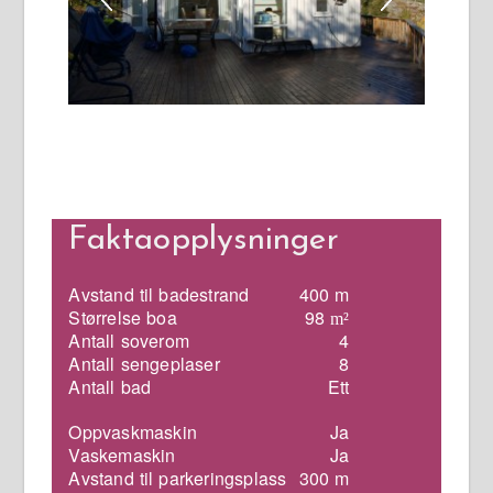
Faktaopplysninger
Avstand til badestrand
400 m
Størrelse boa
98
m²
Antall soverom
4
Antall sengeplaser
8
Antall bad
Ett
Oppvaskmaskin
Ja
Vaskemaskin
Ja
Avstand til parkeringsplass
300 m