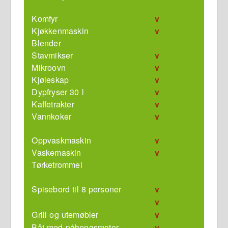
Komfyr
v
Kjøkkenmaskin
v
Blender
Stavmikser
v
Mikroovn
v
Kjøleskap
v
Dypfryser 30 l
v
Kaffetrakter
v
Vannkoker
v
Oppvaskmaskin
v
Vaskemaskin
v
Tørketrommel
Spisebord til 8 personer
v
v
Grill og utemøbler
v
Båt med påhengsmotor
v